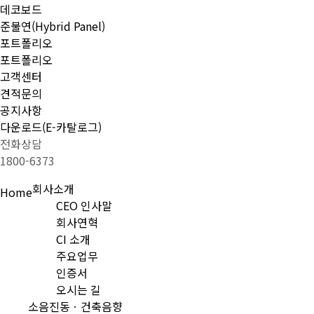
데코보드
준불연(Hybrid Panel)
포트폴리오
포트폴리오
고객센터
견적문의
공지사항
다운로드(E-카탈로그)
전화상담
1800-6373
회사소개
Home
CEO 인사말
회사연혁
CI 소개
주요업무
인증서
오시는 길
소음진동ㆍ건축음향