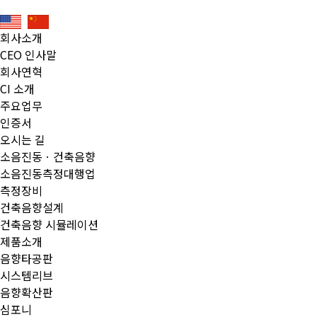
회사소개
CEO 인사말
회사연혁
CI 소개
주요업무
인증서
오시는 길
소음진동ㆍ건축음향
소음진동측정대행업
측정장비
건축음향설계
건축음향 시뮬레이션
제품소개
음향타공판
시스템리브
음향확산판
심포니