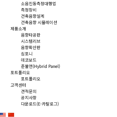
소음진동측정대행업
측정장비
건축음향설계
건축음향 시뮬레이션
제품소개
음향타공판
시스템리브
음향확산판
심포니
데코보드
준불연(Hybrid Panel)
포트폴리오
포트폴리오
고객센터
견적문의
공지사항
다운로드(E-카탈로그)